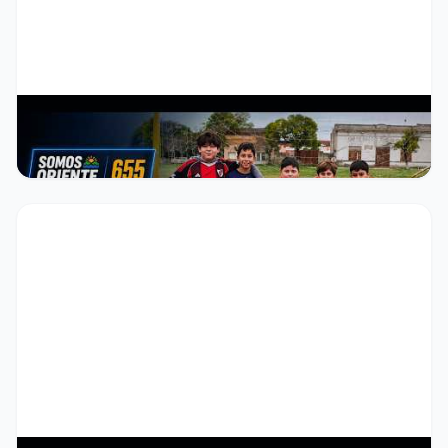
SOMOS ORIENTE 655
▶ Ver video →