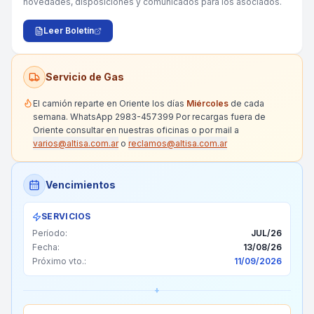
novedades, disposiciones y comunicados para los asociados.
Leer Boletín
Servicio de Gas
El camión reparte en Oriente los días
Miércoles
de cada
semana.
WhatsApp 2983-457399
Por recargas fuera de
Oriente consultar en nuestras oficinas o por mail a
varios@altisa.com.ar
o
reclamos@altisa.com.ar
Vencimientos
SERVICIOS
Período:
JUL/26
Fecha:
13/08/26
Próximo vto.:
11/09/2026
+