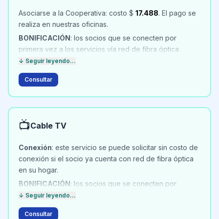
Asociarse a la Cooperativa: costo $
17.488
. El pago se
realiza en nuestras oficinas.
BONIFICACIÓN
: los socios que se conecten por
primera vez a los servicios vía red de fibra óptica
(internet, cable o teléfono), tienen bonificados por tres
↓ Seguir leyendo...
meses el costo de los servicios que contraten.
Consultar
Conexión
: Red Fibra Óptica al Hogar Oriente: $
166.731
ó 2 cuotas de $
84.633
. Red Fibra Óptica al
Hogar Marisol: $
234.856
ó 2 cuotas de $
119.213
.
Planes de internet desde: 100, 150, 200 hasta 500
📺
Cable TV
MB
.
Conexión
: este servicio se puede solicitar sin costo de
conexión si el socio ya cuenta con red de fibra óptica
en su hogar.
BONIFICACIÓN
: los socios que se conecten por
primera vez a los servicios vía red de fibra óptica,
↓ Seguir leyendo...
tienen bonificados por tres meses el costo de los
Consultar
servicios que contraten.