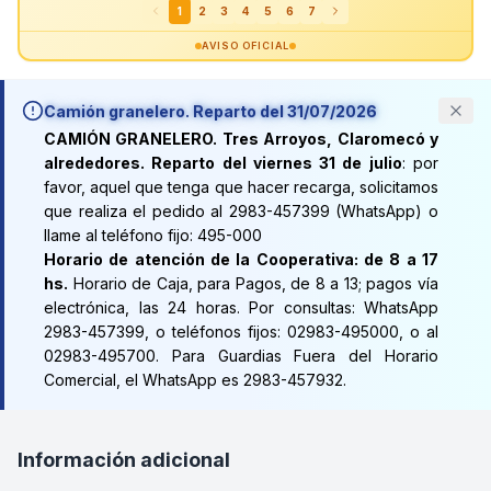
1
2
3
4
5
6
7
AVISO OFICIAL
Camión granelero. Reparto del 31/07/2026
CAMIÓN GRANELERO. Tres Arroyos, Claromecó y
alrededores. Reparto del viernes 31 de julio
: por
favor, aquel que tenga que hacer recarga, solicitamos
que realiza el pedido al 2983-457399 (WhatsApp) o
llame al teléfono fijo: 495-000
Horario de atención de la Cooperativa: de 8 a 17
hs.
Horario de Caja, para Pagos, de 8 a 13; pagos vía
electrónica, las 24 horas. Por consultas: WhatsApp
2983-457399, o teléfonos fijos: 02983-495000, o al
02983-495700. Para Guardias Fuera del Horario
Comercial, el WhatsApp es 2983-457932.
Información adicional