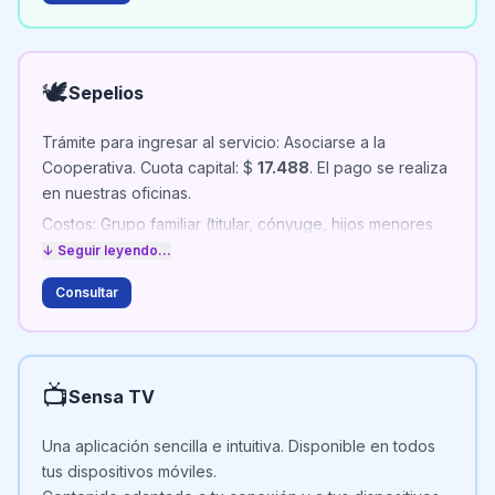
Balneario Marisol
: consultar PROMOCIONES de abono
prepago por 3 meses.
🕊️
Sepelios
Trámite para ingresar al servicio: Asociarse a la
Cooperativa. Cuota capital: $
17.488
. El pago se realiza
en nuestras oficinas.
Costos: Grupo familiar (titular, cónyuge, hijos menores
de 21): $
11.815,42
. Adherentes: $
5.907,71
c/u.
↓ Seguir leyendo...
Consultar
📺
Sensa TV
Una aplicación sencilla e intuitiva. Disponible en todos
tus dispositivos móviles.