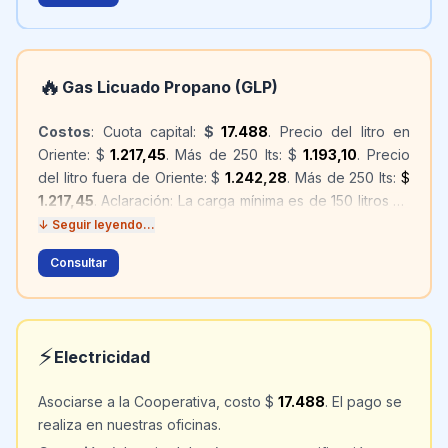
🔥
Gas Licuado Propano (GLP)
Costos
: Cuota capital:
$
17.488
. Precio del litro en
Oriente: $
1.217,45
. Más de 250 lts: $
1.193,10
. Precio
del litro fuera de Oriente: $
1.242,28
. Más de 250 lts:
$
1.217,45
. Aclaración: La carga mínima es de 150 litros en
Oriente y en la zona.
↓ Seguir leyendo...
Consultar
⚡
Electricidad
Asociarse a la Cooperativa, costo $
17.488
. El pago se
realiza en nuestras oficinas.