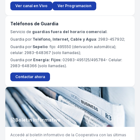
Ver canal en Vivo
Ver Programacion
Teléfonos de Guardia
Servicio de
guardias fuera del horario comercial
.
Guardia por
Teléfono, Internet, Cable y Agua
: 2983-457932;
Guardia por
Sepelio
: fijo: 495550 (derivación automática);
celular: 2983-648367 (solo llamadas);
Guardia po
r Energía: Fijos:
02983-495125/495784- Celular:
2983-648366 (solo llamadas).
Contactar ahora
Boletin Informativo
Accedé al boletín informativo de la Cooperativa con las últimas