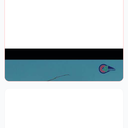
Marisol y Oriente, lugares únicos
Imágenes del Puente Viejo y Marisol
▶ Ver video →