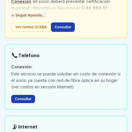
Conexión
(el socio deberá presentar certificación
municipal): Monofásico Residencial: $
48.984,51
.
Monofásico Comercial: $
58.930,47
. Trifásico
↓ Seguir leyendo...
Residencial: $
111.840,43
. Trifásico Comercial: $
Ver tarifas OCEBA
Consultar
179.390,88.
Reconexión:
Residencial: $
6.155,81
. Comercial: $
36.326,52
.
📞
Teléfono
Conexión:
Este servicio se puede solicitar sin costo de conexión si
el socio ya cuenta con red de fibra óptica en su hogar
(ver costos en sección Internet).
Consultar
📡
Internet